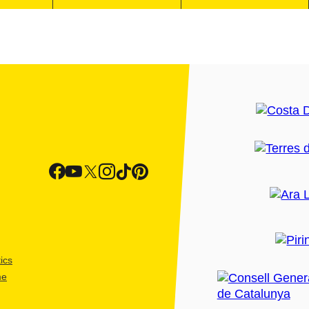
ics
me