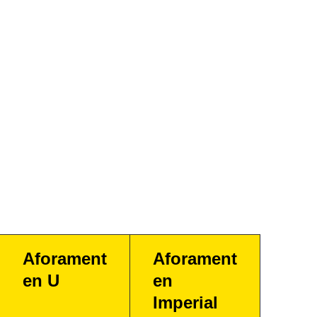
Aforament
Aforament
en U
en
Imperial