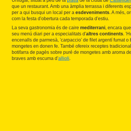
Unlugar, situat a peu de la
platja
de la ciutat de
Castelldef
que un restaurant. Amb una àmplia terrassa i diferents espa
per a qui busqui un local per a
esdeveniments
. A més, o
com la festa d'obertura cada temporada d'estiu.
La seva gastronomia és de caire
mediterrani
, encara que 
seu menú diari per a especialitats d'
altres continents
. '
encenalls de parmesà, 'carpaccio' de filet argentí fumat o
mongetes en donen fe. També ofereix receptes tradicionals
botifarra de pagès sobre puré de mongetes amb aroma de 
braves amb escuma d'
allioli
.