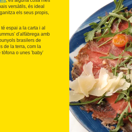
els
, és alguna cosa més
is versàtils, és ideal
rganitza els seus propis,
té espai a la carta i al
Hummus' d'alfàbrega amb
 bunyols brasilers de
 de la terra, com la
tòfona o unes 'baby'