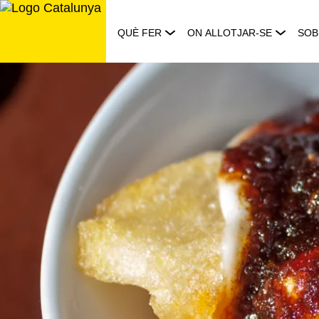
Saltar
al
QUÈ FER
ON ALLOTJAR-SE
SOB
contingut