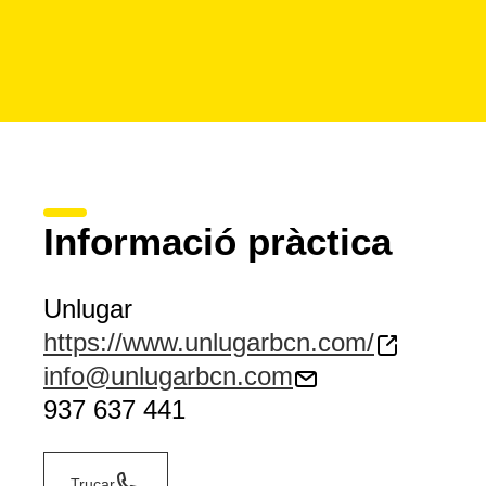
Informació pràctica
Unlugar
https://www.unlugarbcn.com/
info@unlugarbcn.com
937 637 441
Trucar