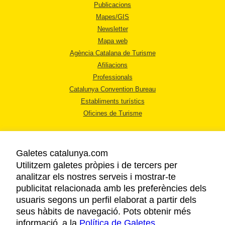
Publicacions
Mapes/GIS
Newsletter
Mapa web
Agència Catalana de Turisme
Afiliacions
Professionals
Catalunya Convention Bureau
Establiments turístics
Oficines de Turisme
Galetes catalunya.com
Utilitzem galetes pròpies i de tercers per
analitzar els nostres serveis i mostrar-te
AVÍS LEGAL
publicitat relacionada amb les preferències dels
POLÍTICA DE PRIVACITAT
usuaris segons un perfil elaborat a partir dels
COOKIES
seus hàbits de navegació. Pots obtenir més
informació a la
Política de Galetes
ACCESSIBILITAT
.