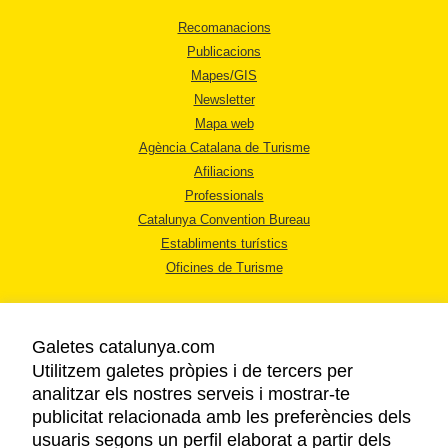
Recomanacions
Publicacions
Mapes/GIS
Newsletter
Mapa web
Agència Catalana de Turisme
Afiliacions
Professionals
Catalunya Convention Bureau
Establiments turístics
Oficines de Turisme
Galetes catalunya.com
Utilitzem galetes pròpies i de tercers per
analitzar els nostres serveis i mostrar-te
AVÍS LEGAL
publicitat relacionada amb les preferències dels
POLÍTICA DE PRIVACITAT
usuaris segons un perfil elaborat a partir dels