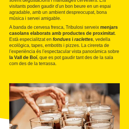
sovint degustacions i maridatges cervesers. Els
visitants poden gaudir d'un bon beure en un espai
agradable, amb un ambient despreocupat, bona
música i servei amigable.
A banda de cervesa fresca, Tribulosi serveix
menjars
casolans elaborats amb productes de proximitat
.
Està especialitzat en
fondues
i
raclettes
, vedella
ecològica, tapes, embotits i pizzes. La cirereta de
l'experiència és l'espectacular vista panoràmica sobre
la Vall de Boí
, que es pot gaudir tant des de la sala
com des de la terrassa.