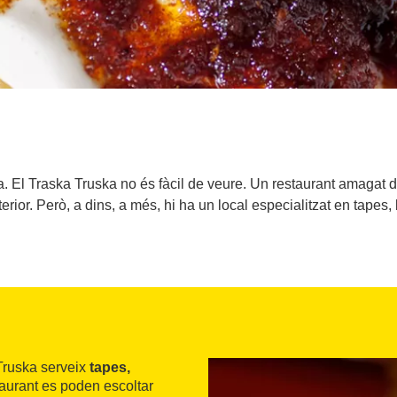
a. El Traska Truska no és fàcil de veure. Un restaurant amagat de
nterior. Però, a dins, a més, hi ha un local especialitzat en tapes,
 Truska serveix
tapes,
taurant es poden escoltar