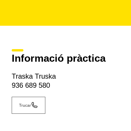
Informació pràctica
Traska Truska
936 689 580
Trucar