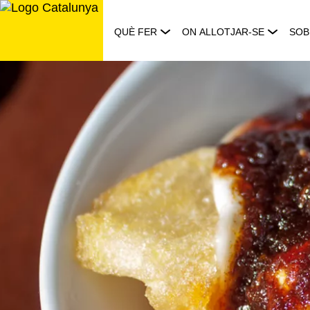
Saltar
al
QUÈ FER
ON ALLOTJAR-SE
SOB
contingut