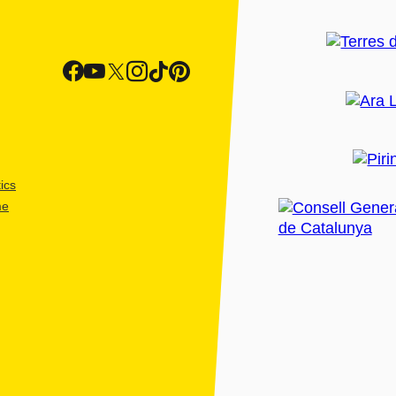
ics
me