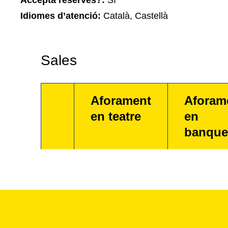
Accepta reserves?:
Sí
Idiomes d’atenció:
Català, Castellà
Sales
Aforament
Aforam
en teatre
en
banque