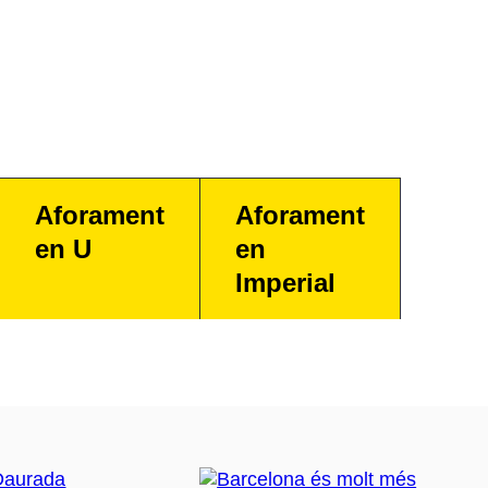
Aforament
Aforament
en U
en
Imperial