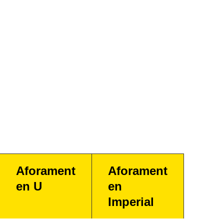
Aforament
Aforament
en U
en
Imperial