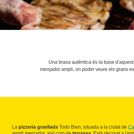
Una brasa autèntica és la base d'aquest 
menjador ampli, on poder veure els grans es
La
pizzeria graellada
Todo Bien, situada a la ciutat de
Ca
ampli menjador, així com de
terrassa
. Està decorat a l'es