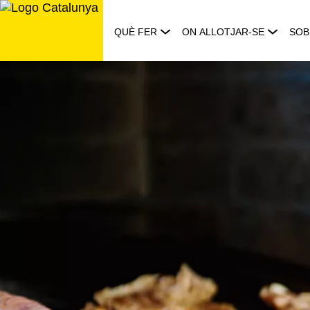
Saltar
al
QUÈ FER
ON ALLOTJAR-SE
SOB
contingut