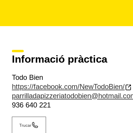
Informació pràctica
Todo Bien
https://facebook.com/NewTodoBien/
parrilladapizzeriatodobien@hotmail.co
936 640 221
Trucar