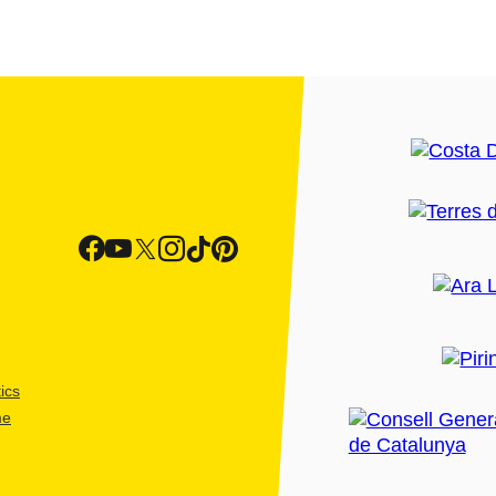
ics
me