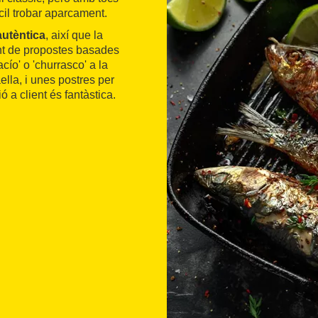
cil trobar aparcament.
autèntica
, així que la
ent de propostes basades
acío' o 'churrasco' a la
lla, i unes postres per
 a client és fantàstica.