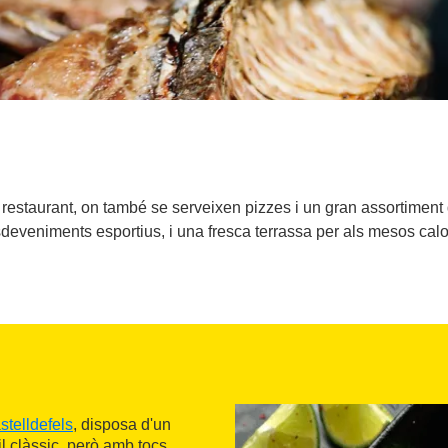
restaurant, on també se serveixen pizzes i un gran assortiment
deveniments esportius, i una fresca terrassa per als mesos calo
stelldefels
, disposa d'un
til clàssic, però amb tocs