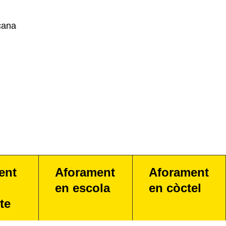
cana
ent
Aforament
Aforament
en escola
en còctel
te