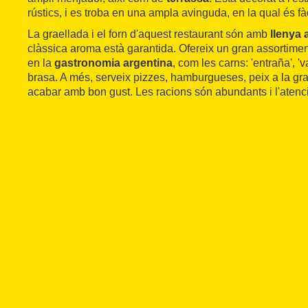
rústics, i es troba en una ampla avinguda, en la qual és fà
La graellada i el forn d'aquest restaurant són amb
llenya 
clàssica aroma està garantida. Ofereix un gran assortim
en la
gastronomia argentina
, com les carns: 'entraña', 'v
brasa. A més, serveix pizzes, hamburgueses, peix a la grae
acabar amb bon gust. Les racions són abundants i l'atenció