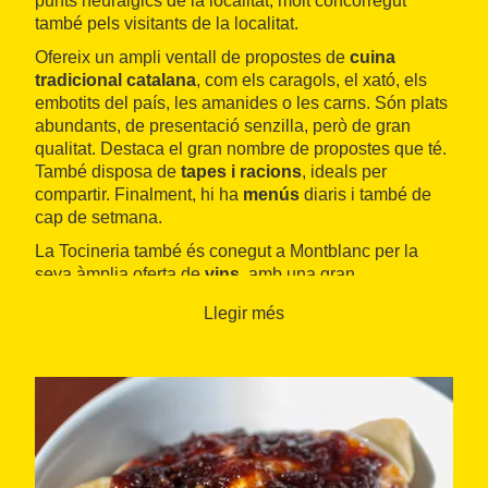
punts neuràlgics de la localitat, molt concorregut
també pels visitants de la localitat.
Ofereix un ampli ventall de propostes de
cuina
tradicional catalana
, com els caragols, el xató, els
embotits del país, les amanides o les carns. Són plats
abundants, de presentació senzilla, però de gran
qualitat. Destaca el gran nombre de propostes que té.
També disposa de
tapes i racions
, ideals per
compartir. Finalment, hi ha
menús
diaris i també de
cap de setmana.
La Tocineria també és conegut a Montblanc per la
seva àmplia oferta de
vins
, amb una gran
representació de productes de la
DO Conca de
Llegir més
Barberà
, així com d'altres de les comarques
tarragonines. Disposa d'una terrassa a la mateixa
plaça Major.