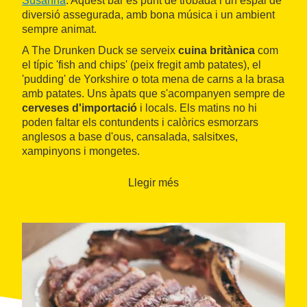
Susanna
. Aquest bar és punt de trobada i un espai de
diversió assegurada, amb bona música i un ambient
sempre animat.
A The Drunken Duck se serveix
cuina britànica
com
el típic 'fish and chips' (peix fregit amb patates), el
'pudding' de Yorkshire o tota mena de carns a la brasa
amb patates. Uns àpats que s'acompanyen sempre de
cerveses d'importació
i locals. Els matins no hi
poden faltar els contundents i calòrics esmorzars
anglesos a base d'ous, cansalada, salsitxes,
xampinyons i mongetes.
Llegir més