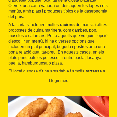
d'aquesta popular localitat de la Costa Daurada.
Ofereix una carta variada on destaquen les tapes i els
menús, amb plats i productes típics de la gastronomia
del país.
A la carta s'inclouen moltes
racions
de marisc i altres
propostes de cuina marinera, com gambes, pop,
musclos o calamars. Per a aquells que vulguin l'opció
d'escollir un
menú
, hi ha diverses opcions que
inclouen un plat principal, beguda i postres amb una
bona relació qualitat-preu. En aquests casos, en els
plats principals es pot escollir entre pasta, lasanya,
paella, hamburguesa o pizza.
El local disposa d'una agradable i àmplia
terrassa
a
l'entrada on, a més de l'àpat, també es pot fer un
Llegir més
aperitiu o prendre una copa després de sopar.