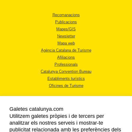
Recomanacions
Publicacions
Mapes/GIS
Newsletter
Mapa web
Agència Catalana de Turisme
Afiliacions
Professionals
Catalunya Convention Bureau
Establiments turístics
Oficines de Turisme
Galetes catalunya.com
Utilitzem galetes pròpies i de tercers per
analitzar els nostres serveis i mostrar-te
AVÍS LEGAL
publicitat relacionada amb les preferències dels