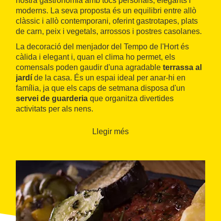
nostra gastronomia amb tocs personals, elegants i
moderns. La seva proposta és un equilibri entre allò
clàssic i allò contemporani, oferint gastrotapes, plats
de carn, peix i vegetals, arrossos i postres casolanes.
La decoració del menjador del Tempo de l'Hort és
càlida i elegant i, quan el clima ho permet, els
comensals poden gaudir d'una agradable
terrassa al
jardí
de la casa. És un espai ideal per anar-hi en
família, ja que els caps de setmana disposa d'un
servei de guarderia
que organitza divertides
activitats per als nens.
Llegir més