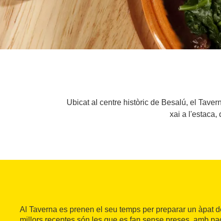
Ubicat al centre històric de Besalú, el Tavern
xai a l'estaca
Al Taverna es prenen el seu temps per preparar un àpat de 
millors receptes són les que es fan sense preses, amb pac