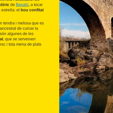
stòric
de
Besalú
, a tocar
 estrella: el
bou confitat
rn tendra i melosa que es
ancestral de cuinar la
 són algunes de les
al
, que se serveixen
sc i tota mena de plats