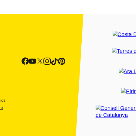
ics
me