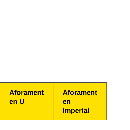
Aforament
Aforament
en U
en
Imperial