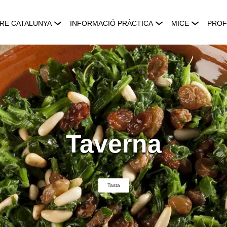
RE CATALUNYA
INFORMACIÓ PRÀCTICA
MICE
PROF
Taverna
Tasta