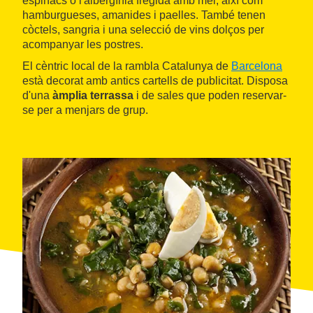
espinacs o l'albergínia fregida amb mel, així com
hamburgueses, amanides i paelles. També tenen
còctels, sangria i una selecció de vins dolços per
acompanyar les postres.
El cèntric local de la rambla Catalunya de
Barcelona
està decorat amb antics cartells de publicitat. Disposa
d'una
àmplia terrassa
i de sales que poden reservar-
se per a menjars de grup.