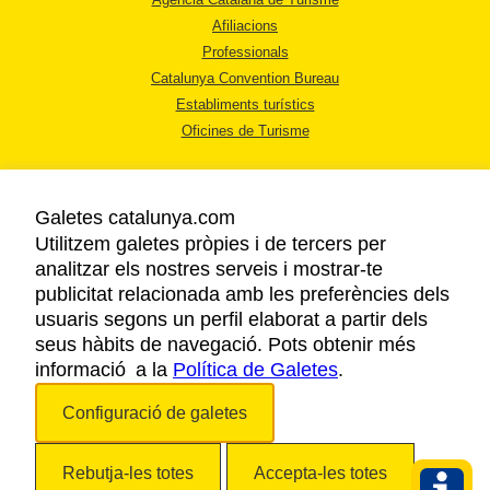
Afiliacions
Professionals
Catalunya Convention Bureau
Establiments turístics
Oficines de Turisme
Galetes catalunya.com
Utilitzem galetes pròpies i de tercers per
analitzar els nostres serveis i mostrar-te
AVÍS LEGAL
publicitat relacionada amb les preferències dels
POLÍTICA DE PRIVACITAT
usuaris segons un perfil elaborat a partir dels
COOKIES
seus hàbits de navegació. Pots obtenir més
informació a la
Política de Galetes
ACCESSIBILITAT
.
Configuració de galetes
Copyright © 2026. Agència Catalana de Turisme. Tots els drets reservats.
Rebutja-les totes
Accepta-les totes