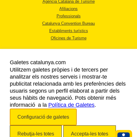
Agència Catalana de Turisme
Afiliacions
Professionals
Catalunya Convention Bureau
Establiments turístics
Oficines de Turisme
Galetes catalunya.com
Utilitzem galetes pròpies i de tercers per
analitzar els nostres serveis i mostrar-te
AVÍS LEGAL
publicitat relacionada amb les preferències dels
POLÍTICA DE PRIVACITAT
usuaris segons un perfil elaborat a partir dels
COOKIES
seus hàbits de navegació. Pots obtenir més
informació a la
Política de Galetes
ACCESSIBILITAT
.
Configuració de galetes
Copyright © 2026. Agència Catalana de Turisme. Tots els drets reservats.
Rebutja-les totes
Accepta-les totes