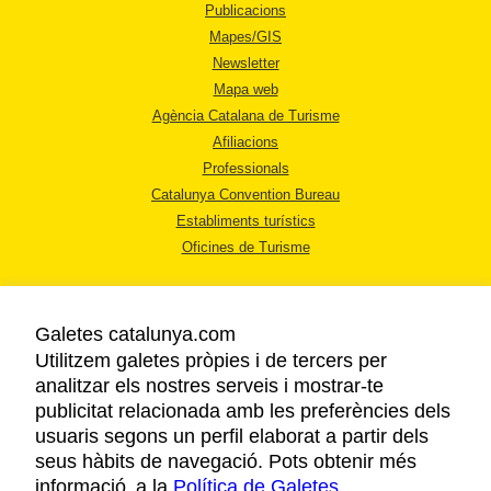
Publicacions
Mapes/GIS
Newsletter
Mapa web
Agència Catalana de Turisme
Afiliacions
Professionals
Catalunya Convention Bureau
Establiments turístics
Oficines de Turisme
Galetes catalunya.com
Utilitzem galetes pròpies i de tercers per
analitzar els nostres serveis i mostrar-te
AVÍS LEGAL
publicitat relacionada amb les preferències dels
POLÍTICA DE PRIVACITAT
usuaris segons un perfil elaborat a partir dels
COOKIES
seus hàbits de navegació. Pots obtenir més
informació a la
Política de Galetes
ACCESSIBILITAT
.