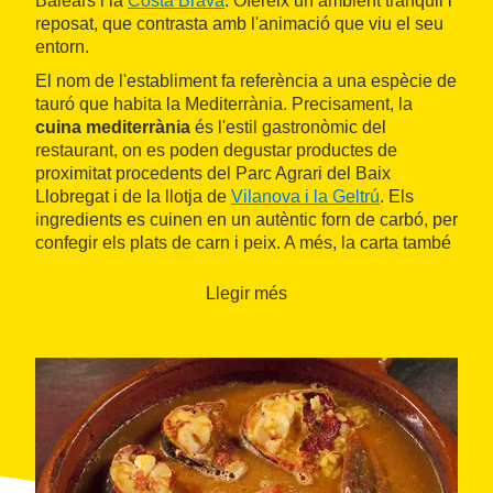
Balears i la
Costa Brava
. Ofereix un ambient tranquil i
reposat, que contrasta amb l'animació que viu el seu
entorn.
El nom de l'establiment fa referència a una espècie de
tauró que habita la Mediterrània. Precisament, la
cuina mediterrània
és l'estil gastronòmic del
restaurant, on es poden degustar productes de
proximitat procedents del Parc Agrari del Baix
Llobregat i de la llotja de
Vilanova i la Geltrú
. Els
ingredients es cuinen en un autèntic forn de carbó, per
confegir els plats de carn i peix. A més, la carta també
destaca pels arrossos.
Llegir més