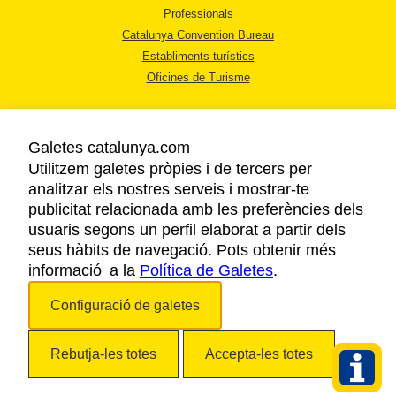
Professionals
Catalunya Convention Bureau
Establiments turístics
Oficines de Turisme
Galetes catalunya.com
Utilitzem galetes pròpies i de tercers per
analitzar els nostres serveis i mostrar-te
AVÍS LEGAL
publicitat relacionada amb les preferències dels
POLÍTICA DE PRIVACITAT
usuaris segons un perfil elaborat a partir dels
COOKIES
seus hàbits de navegació. Pots obtenir més
informació a la
Política de Galetes
ACCESSIBILITAT
.
Configuració de galetes
Copyright © 2026. Agència Catalana de Turisme. Tots els drets reservats.
Rebutja-les totes
Accepta-les totes