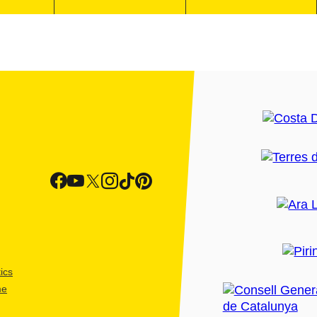
ics
me