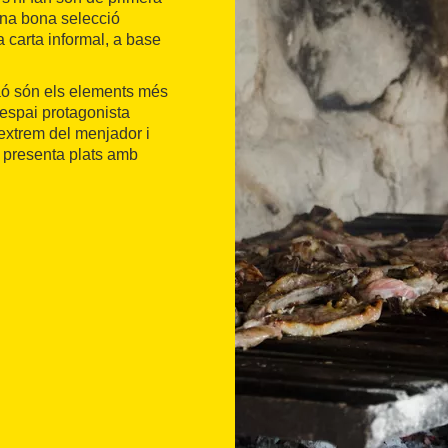
una bona selecció
 carta informal, a base
maó són els elements més
 espai protagonista
 extrem del menjador i
s presenta plats amb