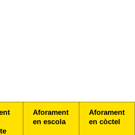
ent
Aforament
Aforament
en escola
en còctel
te