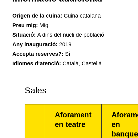
Origen de la cuina:
Cuina catalana
Preu mig:
Mig
Situació:
A dins del nucli de població
Any inauguració:
2019
Accepta reserves?:
Sí
Idiomes d’atenció:
Català, Castellà
Sales
Aforament
Aforam
en teatre
en
banque