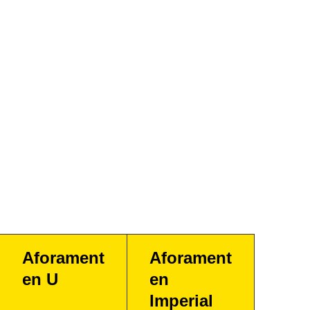
Aforament
Aforament
en U
en
Imperial