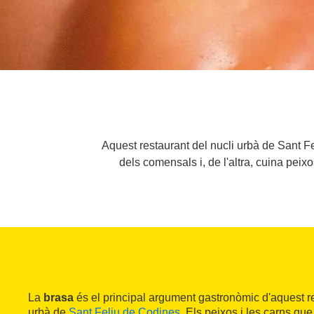
Aquest restaurant del nucli urbà de Sant Fe
dels comensals i, de l'altra, cuina peix
La
brasa
és el principal argument gastronòmic d'aquest res
urbà de
Sant Feliu de Codines
. Els peixos i les carns que