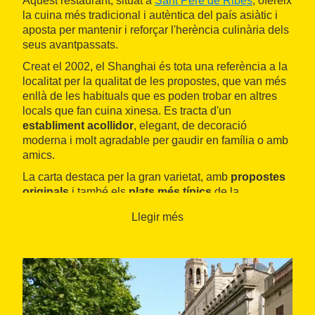
Aquest restaurant, situat a
Sant Pere de Ribes
, ofereix
la cuina més tradicional i autèntica del país asiàtic i
aposta per mantenir i reforçar l'herència culinària dels
seus avantpassats.
Creat el 2002, el Shanghai és tota una referència a la
localitat per la qualitat de les propostes, que van més
enllà de les habituals que es poden trobar en altres
locals que fan cuina xinesa. Es tracta d'un
establiment acollidor
, elegant, de decoració
moderna i molt agradable per gaudir en família o amb
amics.
La carta destaca per la gran varietat, amb
propostes
originals
i també els
plats més típics
de la
gastronomia xinesa, com els rotlles de primavera,
Llegir més
diferents tipus d'arròs, tallarines, carn de vedella, de
pollastre, d'ànec i gambes, entre molts d'altres. Tots
els clients trobaran algun plat del seu gust que els
permeti descobrir la cuina xinesa més autèntica. Entre
setmana, disposa d'un
menú diari
a molt bon preu.