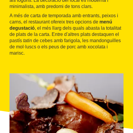
als fogons. La decoració del local és moderna i
minimalista, amb predomi de tons clars.
A més de carta de temporada amb entrants, peixos i
carns, el restaurant ofereix tres opcions de
menú
degustació
, el més llarg dels quals abasta la totalitat
de plats de la carta. Entre d'altres plats destaquen el
pastís
tatin
de cebes amb farigola, les mandonguilles
de mol·luscs o els peus de porc amb xocolata i
marisc.