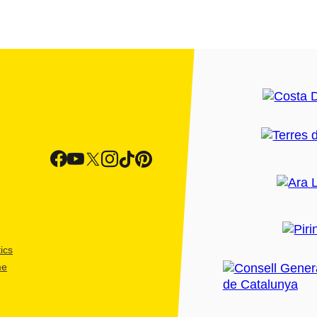
ics
me