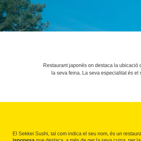
Restaurant japonès on destaca la ubicació de
la seva feina. La seva especialitat és el
El Sekkei Sushi, tal com indica el seu nom, és un restaura
japonesa
que destaca, a més de per la seva cuina, per la 