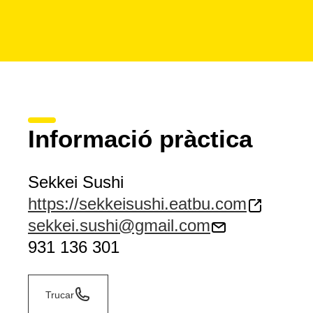
Informació pràctica
Sekkei Sushi
https://sekkeisushi.eatbu.com
sekkei.sushi@gmail.com
931 136 301
Trucar