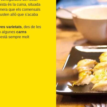
ista és la cuina, situada
anera que els comensals
usten allò que s'acaba
ves varietats
, des de les
en algunes
carns
s està sempre molt