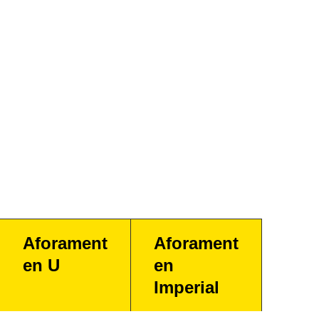
Aforament
Aforament
en U
en
Imperial