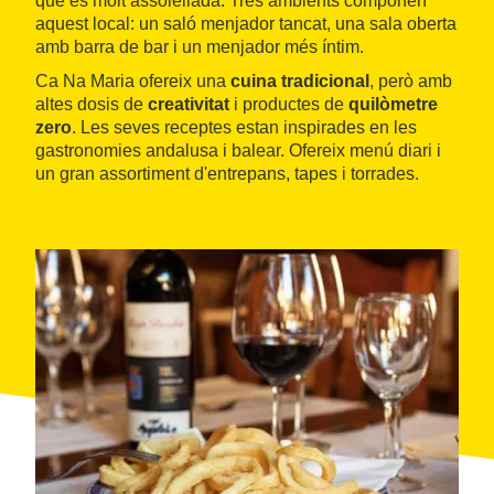
que és molt assolellada. Tres ambients componen
aquest local: un saló menjador tancat, una sala oberta
amb barra de bar i un menjador més íntim.
Ca Na Maria ofereix una
cuina tradicional
, però amb
altes dosis de
creativitat
i productes de
quilòmetre
zero
. Les seves receptes estan inspirades en les
gastronomies andalusa i balear. Ofereix menú diari i
un gran assortiment d'entrepans, tapes i torrades.