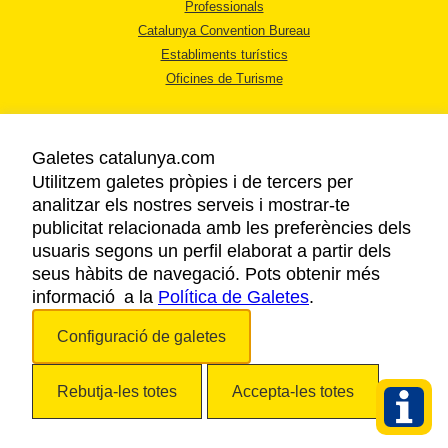
Professionals
Catalunya Convention Bureau
Establiments turístics
Oficines de Turisme
Galetes catalunya.com
Utilitzem galetes pròpies i de tercers per
analitzar els nostres serveis i mostrar-te
AVÍS LEGAL
publicitat relacionada amb les preferències dels
POLÍTICA DE PRIVACITAT
usuaris segons un perfil elaborat a partir dels
COOKIES
seus hàbits de navegació. Pots obtenir més
informació a la
Política de Galetes
ACCESSIBILITAT
.
Configuració de galetes
Copyright © 2026. Agència Catalana de Turisme. Tots els drets reservats.
Rebutja-les totes
Accepta-les totes