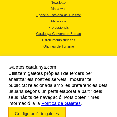
Newsletter
Mapa web
Agència Catalana de Turisme
Afiliacions
Professionals
Catalunya Convention Bureau
Establiments turístics
Oficines de Turisme
Galetes catalunya.com
Utilitzem galetes pròpies i de tercers per
analitzar els nostres serveis i mostrar-te
AVÍS LEGAL
publicitat relacionada amb les preferències dels
POLÍTICA DE PRIVACITAT
usuaris segons un perfil elaborat a partir dels
COOKIES
seus hàbits de navegació. Pots obtenir més
informació a la
Política de Galetes
ACCESSIBILITAT
.
Configuració de galetes