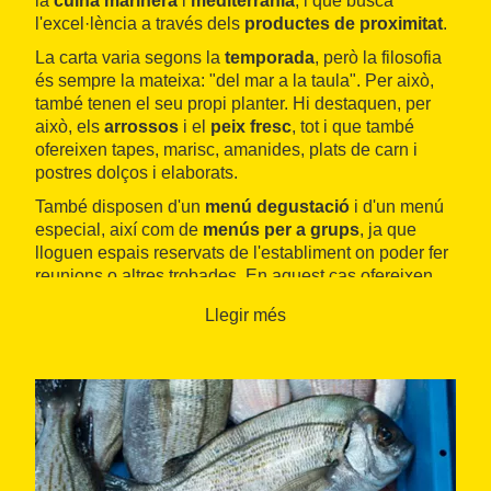
la
cuina marinera
i
mediterrània
, i que busca
l'excel·lència a través dels
productes de proximitat
.
La carta varia segons la
temporada
, però la filosofia
és sempre la mateixa: "del mar a la taula". Per això,
també tenen el seu propi planter. Hi destaquen, per
això, els
arrossos
i el
peix fresc
, tot i que també
ofereixen tapes, marisc, amanides, plats de carn i
postres dolços i elaborats.
També disposen d'un
menú degustació
i d'un menú
especial, així com de
menús per a grups
, ja que
lloguen espais reservats de l'establiment on poder fer
reunions o altres trobades. En aquest cas ofereixen
diversos menús, i així es pot escollir el més adequats
Llegir més
per a l'ocasió o els gustos. Al local també hi fan
celebracions diverses, com ara casaments o
aniversaris, però sempre per a un grup reduït, d'entre
quinze i 95 persones.
A més, el restaurant
disposa d'aparcament privat
i
de
servei d'amarratge
, ja que tenen un petit port
propi. De fet, també ofereixen servei de càtering per a