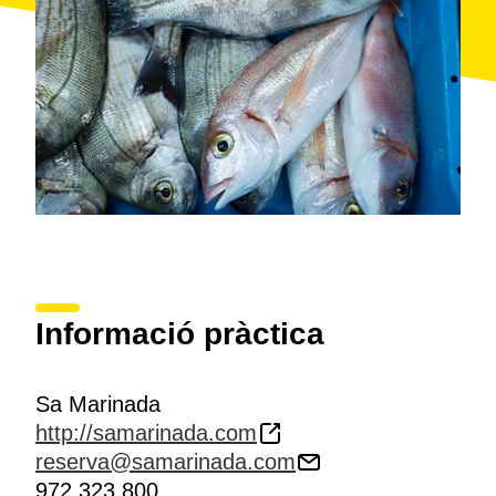
embarcacions, que es pot passar a recollir al mateix
port. Així mateix, també han creat un
xec regal
per
poder regalar un àpat al restaurant, que es pot obtenir
des del seu web, on també es poden fer reserves.
Informació pràctica
Sa Marinada
http://samarinada.com
reserva@samarinada.com
972 323 800