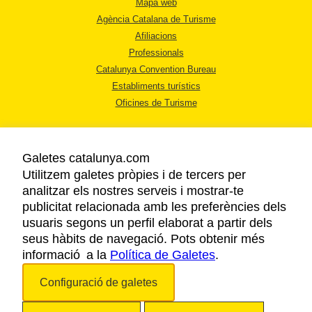
Mapa web
Agència Catalana de Turisme
Afiliacions
Professionals
Catalunya Convention Bureau
Establiments turístics
Oficines de Turisme
Galetes catalunya.com
Utilitzem galetes pròpies i de tercers per
analitzar els nostres serveis i mostrar-te
AVÍS LEGAL
publicitat relacionada amb les preferències dels
POLÍTICA DE PRIVACITAT
usuaris segons un perfil elaborat a partir dels
COOKIES
seus hàbits de navegació. Pots obtenir més
informació a la
Política de Galetes
ACCESSIBILITAT
.
Configuració de galetes
Copyright © 2026. Agència Catalana de Turisme. Tots els drets reservats.