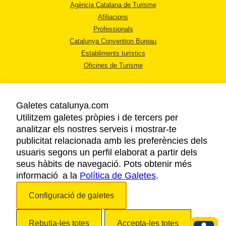
Agència Catalana de Turisme
Afiliacions
Professionals
Catalunya Convention Bureau
Establiments turístics
Oficines de Turisme
Galetes catalunya.com
Utilitzem galetes pròpies i de tercers per
analitzar els nostres serveis i mostrar-te
AVÍS LEGAL
publicitat relacionada amb les preferències dels
POLÍTICA DE PRIVACITAT
usuaris segons un perfil elaborat a partir dels
COOKIES
seus hàbits de navegació. Pots obtenir més
informació a la
Política de Galetes
ACCESSIBILITAT
.
Configuració de galetes
Copyright © 2026. Agència Catalana de Turisme. Tots els drets reservats.
Rebutja-les totes
Accepta-les totes