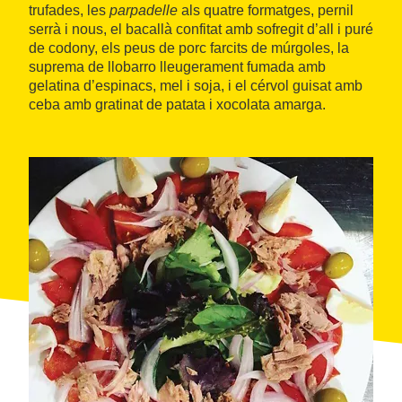
trufades, les
parpadelle
als quatre formatges, pernil
serrà i nous, el bacallà confitat amb sofregit d’all i puré
de codony, els peus de porc farcits de múrgoles, la
suprema de llobarro lleugerament fumada amb
gelatina d’espinacs, mel i soja, i el cérvol guisat amb
ceba amb gratinat de patata i xocolata amarga.