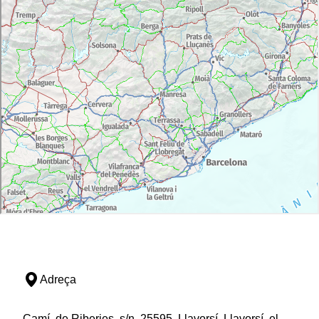
Adreça
Camí, de Riberies, s/n, 25595, Llavorsí, Llavorsí, el