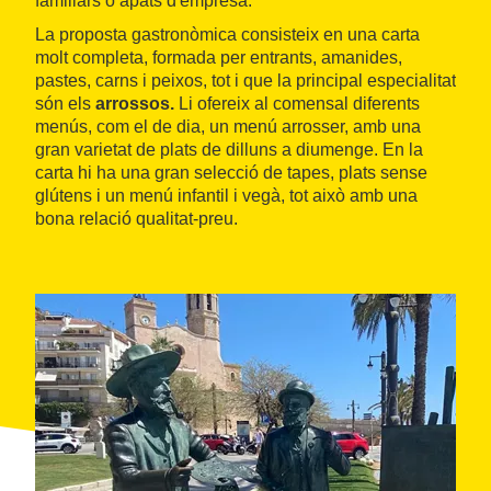
familiars o àpats d'empresa.
La proposta gastronòmica consisteix en una carta
molt completa, formada per entrants, amanides,
pastes, carns i peixos, tot i que la principal especialitat
són els
arrossos.
Li ofereix al comensal diferents
menús, com el de dia, un menú arrosser, amb una
gran varietat de plats de dilluns a diumenge. En la
carta hi ha una gran selecció de tapes, plats sense
glútens i un menú infantil i vegà, tot això amb una
bona relació qualitat-preu.