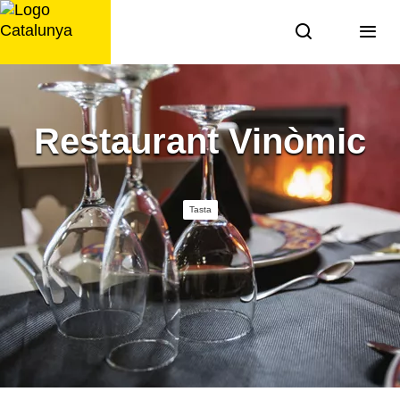
Saltar
al
contingut
Restaurant Vinòmic
Tasta