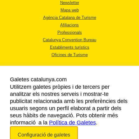
Newsletter
Mapa web
Agència Catalana de Turisme
Afiliacions
Professionals
Catalunya Convention Bureau
Establiments turístics
Oficines de Turisme
Galetes catalunya.com
Utilitzem galetes pròpies i de tercers per
analitzar els nostres serveis i mostrar-te
AVÍS LEGAL
publicitat relacionada amb les preferències dels
POLÍTICA DE PRIVACITAT
usuaris segons un perfil elaborat a partir dels
COOKIES
seus hàbits de navegació. Pots obtenir més
informació a la
Política de Galetes
ACCESSIBILITAT
.
Configuració de galetes