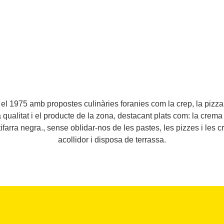
l 1975 amb propostes culinàries foranies com la crep, la pizza
la qualitat i el producte de la zona, destacant plats com: la crem
otifarra negra., sense oblidar-nos de les pastes, les pizzes i les 
acollidor i disposa de terrassa.