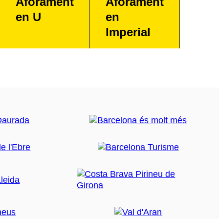
Aforament
Aforament
en U
en
Imperial