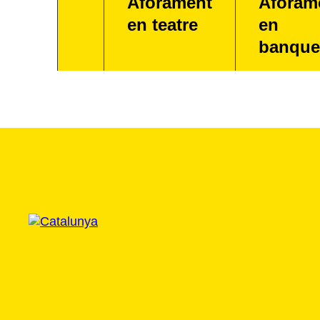
Aforament
Aforam
en teatre
en
banque