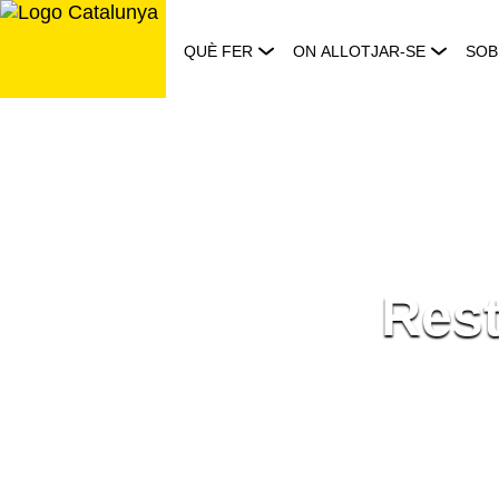
Saltar
al
QUÈ FER
ON ALLOTJAR-SE
SOB
contingut
Rest