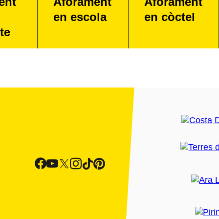
ent
Aforament
Aforament
en escola
en còctel
te