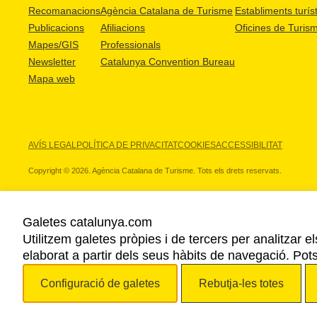
Recomanacions
Agència Catalana de Turisme
Establiments turíst
Publicacions
Afiliacions
Oficines de Turis
Mapes/GIS
Professionals
Newsletter
Catalunya Convention Bureau
Mapa web
AVÍS LEGAL
POLÍTICA DE PRIVACITAT
COOKIES
ACCESSIBILITAT
Copyright © 2026. Agència Catalana de Turisme. Tots els drets reservats.
Galetes catalunya.com
Utilitzem galetes pròpies i de tercers per analitzar e
ELS NOSTRES PARTNERS
elaborat a partir dels seus hàbits de navegació. Pot
Configuració de galetes
Rebutja-les totes