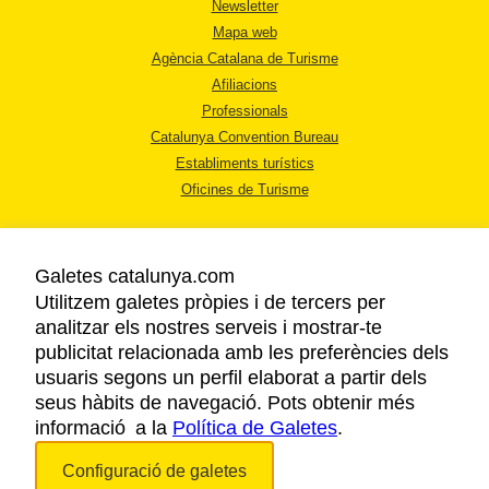
Newsletter
Mapa web
Agència Catalana de Turisme
Afiliacions
Professionals
Catalunya Convention Bureau
Establiments turístics
Oficines de Turisme
Galetes catalunya.com
Utilitzem galetes pròpies i de tercers per
analitzar els nostres serveis i mostrar-te
AVÍS LEGAL
publicitat relacionada amb les preferències dels
POLÍTICA DE PRIVACITAT
usuaris segons un perfil elaborat a partir dels
COOKIES
seus hàbits de navegació. Pots obtenir més
informació a la
Política de Galetes
ACCESSIBILITAT
.
Configuració de galetes