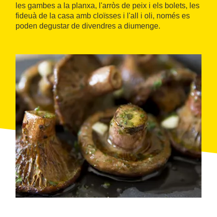
les gambes a la planxa, l'arròs de peix i els bolets, les
fideuà de la casa amb cloïsses i l'all i oli, només es
poden degustar de divendres a diumenge.