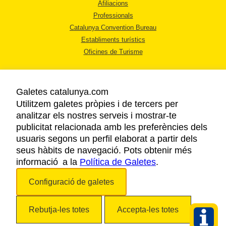
Afiliacions
Professionals
Catalunya Convention Bureau
Establiments turístics
Oficines de Turisme
Galetes catalunya.com
Utilitzem galetes pròpies i de tercers per
analitzar els nostres serveis i mostrar-te
AVÍS LEGAL
publicitat relacionada amb les preferències dels
POLÍTICA DE PRIVACITAT
usuaris segons un perfil elaborat a partir dels
COOKIES
seus hàbits de navegació. Pots obtenir més
informació a la
Política de Galetes
ACCESSIBILITAT
.
Configuració de galetes
Copyright © 2026. Agència Catalana de Turisme. Tots els drets reservats.
Rebutja-les totes
Accepta-les totes