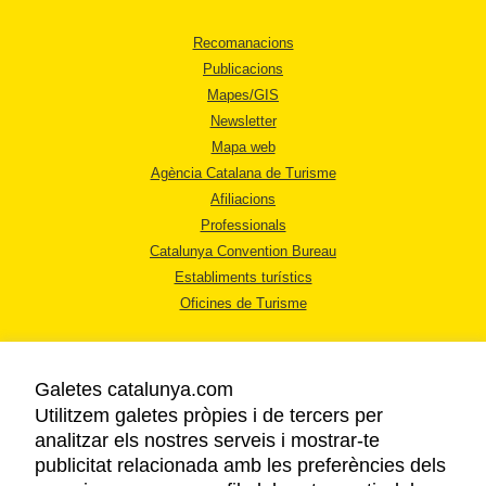
Recomanacions
Publicacions
Mapes/GIS
Newsletter
Mapa web
Agència Catalana de Turisme
Afiliacions
Professionals
Catalunya Convention Bureau
Establiments turístics
Oficines de Turisme
Galetes catalunya.com
Utilitzem galetes pròpies i de tercers per
analitzar els nostres serveis i mostrar-te
AVÍS LEGAL
publicitat relacionada amb les preferències dels
POLÍTICA DE PRIVACITAT