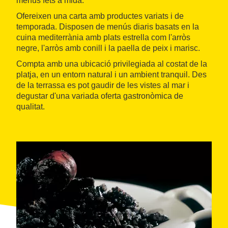
menús fets a mida.
Ofereixen una carta amb productes variats i de
temporada. Disposen de menús diaris basats en la
cuina mediterrània amb plats estrella com l'arròs
negre, l'arròs amb conill i la paella de peix i marisc.
Compta amb una ubicació privilegiada al costat de la
platja, en un entorn natural i un ambient tranquil. Des
de la terrassa es pot gaudir de les vistes al mar i
degustar d'una variada oferta gastronòmica de
qualitat.