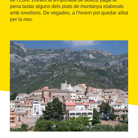
pena tastar alguns dels plats de muntanya elaborats
amb rovellons. De vegades, a l'hivern pot quedar aïllat
per la neu.