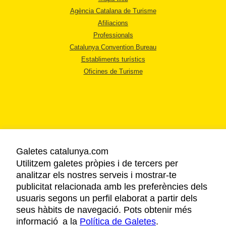
Agència Catalana de Turisme
Afiliacions
Professionals
Catalunya Convention Bureau
Establiments turístics
Oficines de Turisme
AVÍS LEGAL
Galetes catalunya.com
POLÍTICA DE PRIVACITAT
Utilitzem galetes pròpies i de tercers per
COOKIES
analitzar els nostres serveis i mostrar-te
ACCESSIBILITAT
publicitat relacionada amb les preferències dels
usuaris segons un perfil elaborat a partir dels
seus hàbits de navegació. Pots obtenir més
Copyright © 2026. Agència Catalana de Turisme. Tots els drets reservats.
informació a la
Política de Galetes
.