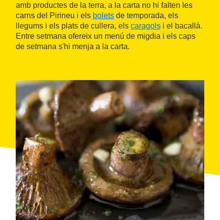
amb productes de la terra, a la carta no hi falten les
carns del Pirineu i els
bolets
de temporada, els
llegums i els plats de cullera, els
caragols
i el bacallà.
Entre setmana ofereix un menú de migdia i els caps
de setmana s'hi menja a la carta.