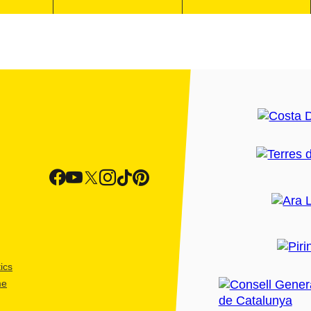
ics
me