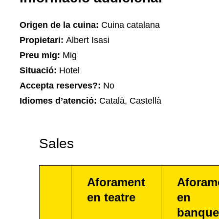
Origen de la cuina:
Cuina catalana
Propietari:
Albert Isasi
Preu mig:
Mig
Situació:
Hotel
Accepta reserves?:
No
Idiomes d’atenció:
Català, Castellà
Sales
Aforament
Aforam
en teatre
en
banque