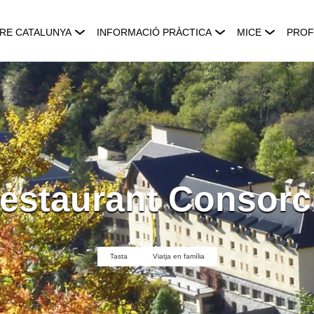
RE CATALUNYA
INFORMACIÓ PRÀCTICA
MICE
PROF
estaurant Consorc
Tasta
Viatja en família