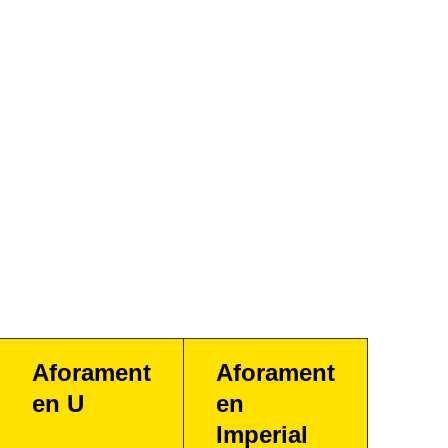
Aforament
Aforament
en U
en
Imperial