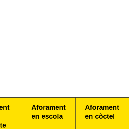
ent
Aforament
Aforament
en escola
en còctel
te