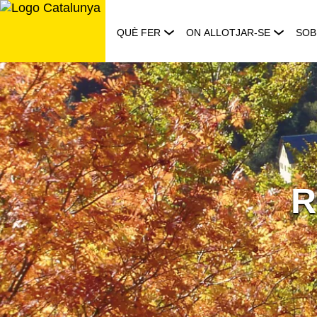
Saltar
al
QUÈ FER
ON ALLOTJAR-SE
SOB
contingut
R