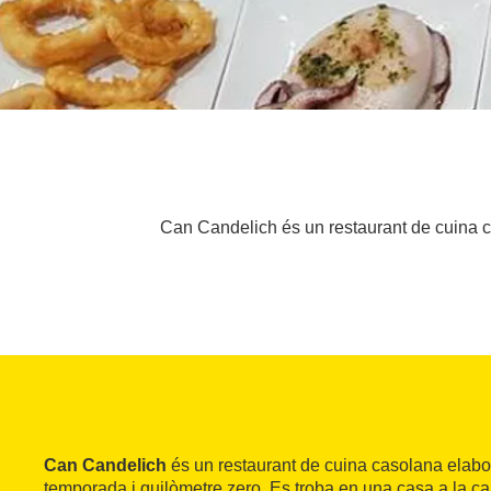
Can Candelich és un restaurant de cuina c
Can Candelich
és un restaurant de cuina casolana elab
temporada i quilòmetre zero. Es troba en una casa a la ca