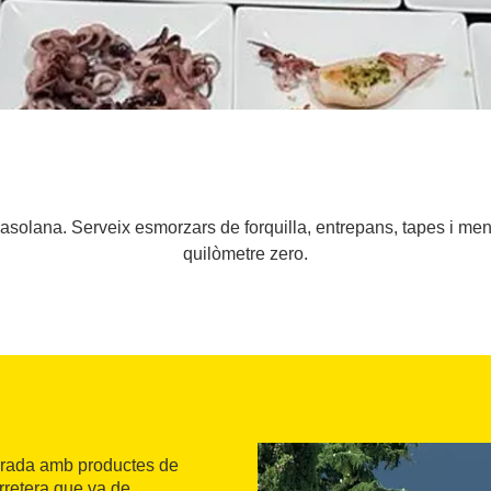
asolana. Serveix esmorzars de forquilla, entrepans, tapes i me
quilòmetre zero.
orada amb productes de
rretera que va de