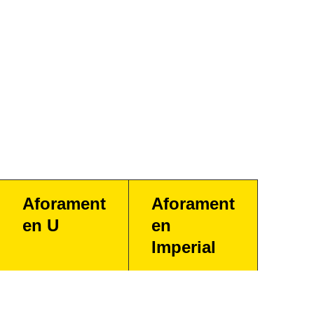
Aforament
Aforament
en U
en
Imperial