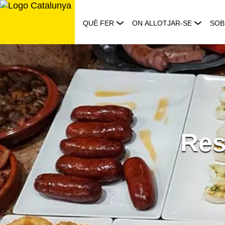
Saltar
al
QUÈ FER
ON ALLOTJAR-SE
SOB
contingut
Res