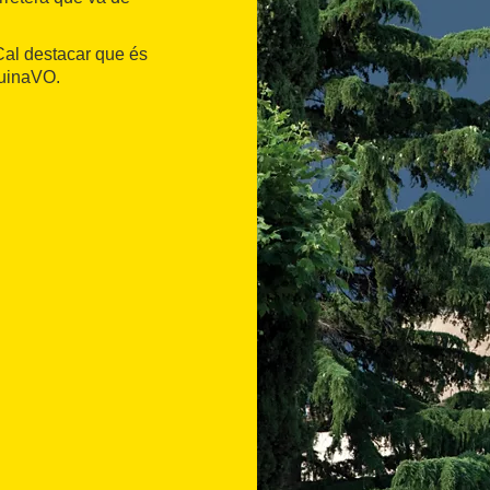
Cal destacar que és
CuinaVO.