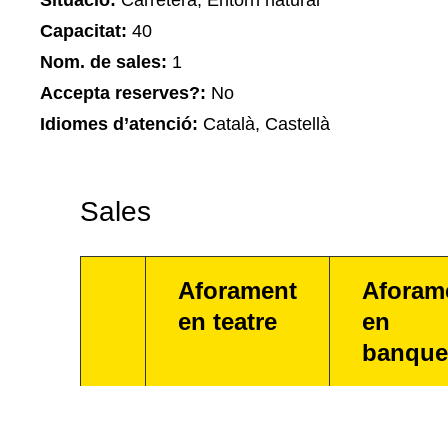
Situació:
Carretera, Entorn natural
Capacitat:
40
Nom. de sales:
1
Accepta reserves?:
No
Idiomes d’atenció:
Català, Castellà
Sales
Aforament
Aforam
en teatre
en
banque