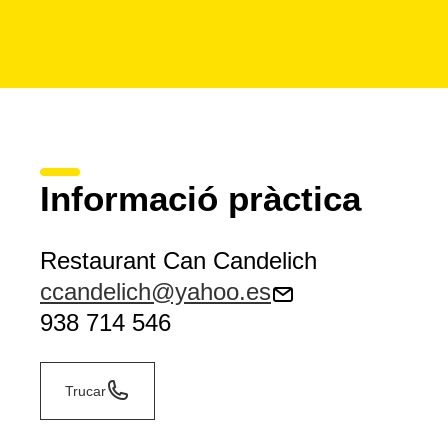
Informació pràctica
Restaurant Can Candelich
ccandelich@yahoo.es
938 714 546
Trucar