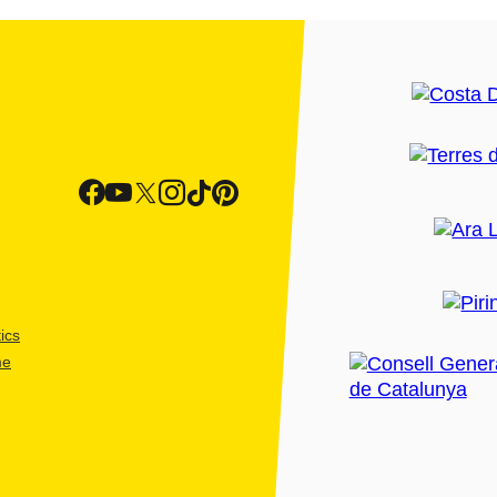
ics
me