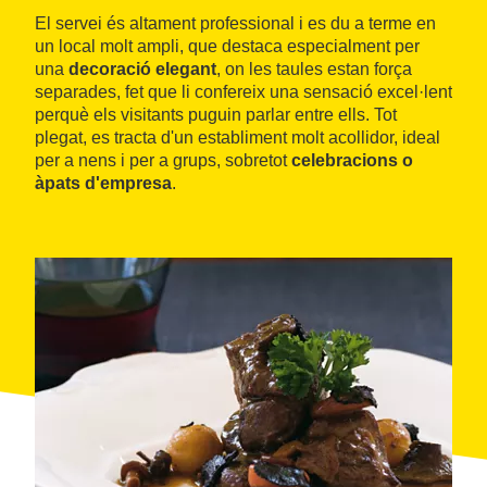
El servei és altament professional i es du a terme en
un local molt ampli, que destaca especialment per
una
decoració elegant
, on les taules estan força
separades, fet que li confereix una sensació excel·lent
perquè els visitants puguin parlar entre ells. Tot
plegat, es tracta d'un establiment molt acollidor, ideal
per a nens i per a grups, sobretot
celebracions o
àpats d'empresa
.