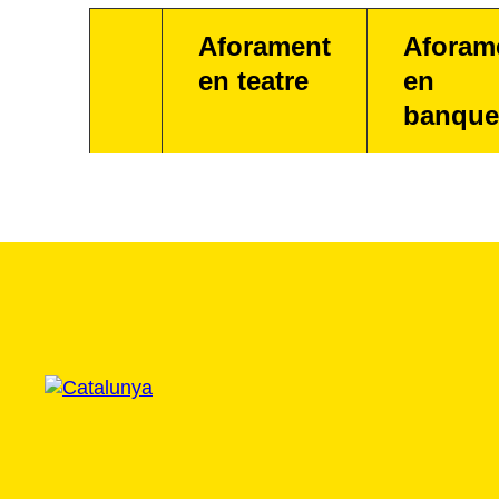
Aforament
Aforam
en teatre
en
banque