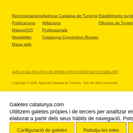
Recomanacions
Agència Catalana de Turisme
Establiments turíst
Publicacions
Afiliacions
Oficines de Turis
Mapes/GIS
Professionals
Newsletter
Catalunya Convention Bureau
Mapa web
AVÍS LEGAL
POLÍTICA DE PRIVACITAT
COOKIES
ACCESSIBILITAT
Copyright © 2026. Agència Catalana de Turisme. Tots els drets reservats.
Galetes catalunya.com
Utilitzem galetes pròpies i de tercers per analitzar e
ELS NOSTRES PARTNERS
elaborat a partir dels seus hàbits de navegació. Pot
Configuració de galetes
Rebutja-les totes