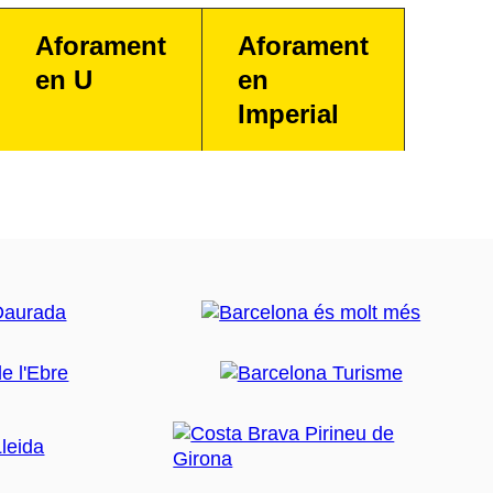
Aforament
Aforament
en U
en
Imperial