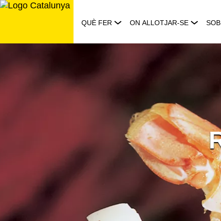
Saltar
al
QUÈ FER
ON ALLOTJAR-SE
SOB
contingut