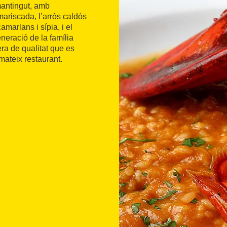
mantingut, amb
mariscada, l’arròs caldós
marlans i sípia, i el
eneració de la família
ra de qualitat que es
 mateix restaurant.