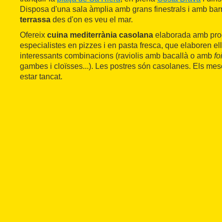
Disposa d'una sala àmplia amb grans finestrals i amb barr
terrassa
des d'on es veu el mar.
Ofereix
cuina mediterrània casolana
elaborada amb pro
especialistes en pizzes i en pasta fresca, que elaboren e
interessants combinacions (raviolis amb bacallà o amb
fo
gambes i cloïsses...). Les postres són casolanes. Els me
estar tancat.