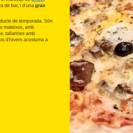
a de bar, i d'una
gran
ducte de temporada. Són
lls mateixos, amb
ie
, tallarines amb
sos d'hivern acostuma a