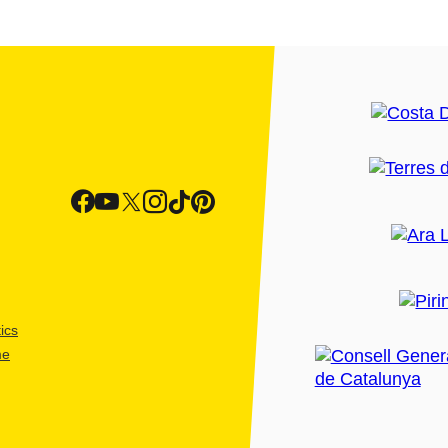
ics
me