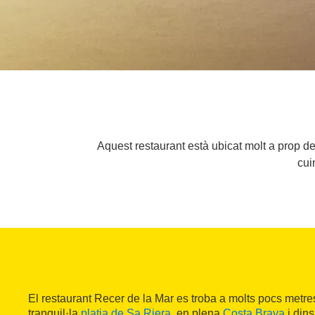
Aquest restaurant està ubicat molt a prop de
cui
El restaurant Recer de la Mar es troba a molts pocs metres
tranquil·la
platja de Sa Riera
, en plena
Costa Brava
i dins