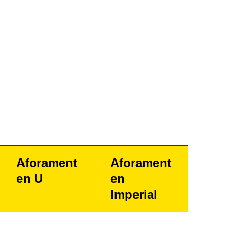
Aforament
Aforament
en U
en
Imperial