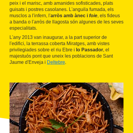
peix i el marisc, amb amanides sofisticades, plats
guisats i postres casolanes. L'anguila fumada, els
musclos a l'infern, l'
arròs amb ànec i
foie
, els fideus
a banda o l'arròs de llagosta són algunes de les seves
especialitats.
L'any 2013 van inaugurar, a la part superior de
l'edifici, la terrassa coberta Miratges, amb vistes
privilegiades sobre el riu Ebre i
lo Passador
, el
majestuós pont que uneix les poblacions de Sant
Jaume d'Enveja i
Deltebre
.