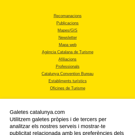
Recomanacions
Publicacions
Mapes/GIS
Newsletter
Mapa web
Agència Catalana de Turisme
Afiliacions
Professionals
Catalunya Convention Bureau
Establiments turístics
Oficines de Turisme
Galetes catalunya.com
Utilitzem galetes pròpies i de tercers per
analitzar els nostres serveis i mostrar-te
AVÍS LEGAL
publicitat relacionada amb les preferències dels