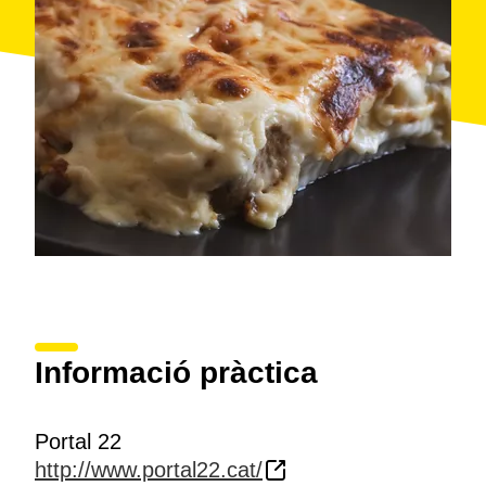
tranquil·litat abans o després d'un àpat. D'una banda,
hi ha una zona de bar i, de l'altra, la seva acollidora
terrassa
, on a l'estiu organitzs actuacions musicals.
Informació pràctica
Portal 22
http://www.portal22.cat/