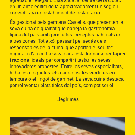
agradable i elegant. Està situat al centre de la ciutat,
en un antic edifici de fa aproximadament un segle i
convertit ara en establiment de restauració.
És gestionat pels germans Castells, que presenten la
seva cuina de qualitat que barreja la gastronomia
típica del país amb productes i receptes habituals en
altres zones. Tot això, passant pel sedàs dels
responsables de la cuina, que aporten el seu toc
original i d'autor. La seva carta està formada per
tapes
i racions
, ideals per compartir i tastar les seves
innovadores propostes. Entre les seves especialitats,
hi ha les croquetes, els canelons, les verdures en
tempura o el lingot de garrinet. La seva cuina destaca
per reinventar plats típics del país, com pot ser el
producte estrella de l'
Alt Camp
, el
calçot
. La seva
carta és viva i canvia constantment.
Llegir més
El restaurant Portal 22 també té una extensa carta de
vins, caves i cerveses artesanes
. Disposa d'un
celler climatitzat per mantenir les millors
característiques d'aquests productes. També serveix
copes i té bons espais per poder gaudir-ne amb