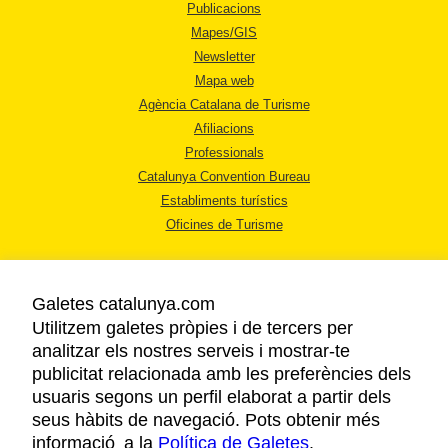
Publicacions
Mapes/GIS
Newsletter
Mapa web
Agència Catalana de Turisme
Afiliacions
Professionals
Catalunya Convention Bureau
Establiments turístics
Oficines de Turisme
Galetes catalunya.com
Utilitzem galetes pròpies i de tercers per
analitzar els nostres serveis i mostrar-te
AVÍS LEGAL
publicitat relacionada amb les preferències dels
POLÍTICA DE PRIVACITAT
usuaris segons un perfil elaborat a partir dels
COOKIES
seus hàbits de navegació. Pots obtenir més
informació a la
Política de Galetes
ACCESSIBILITAT
.