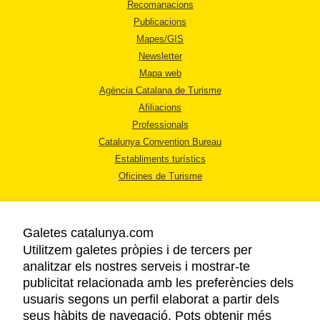
Recomanacions
Publicacions
Mapes/GIS
Newsletter
Mapa web
Agència Catalana de Turisme
Afiliacions
Professionals
Catalunya Convention Bureau
Establiments turístics
Oficines de Turisme
Galetes catalunya.com
Utilitzem galetes pròpies i de tercers per
analitzar els nostres serveis i mostrar-te
AVÍS LEGAL
publicitat relacionada amb les preferències dels
POLÍTICA DE PRIVACITAT
usuaris segons un perfil elaborat a partir dels
COOKIES
seus hàbits de navegació. Pots obtenir més