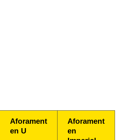
Aforament
Aforament
en U
en