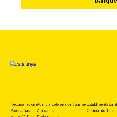
banque
Recomanacions
Agència Catalana de Turisme
Establiments turíst
Publicacions
Afiliacions
Oficines de Turis
Mapes/GIS
Professionals