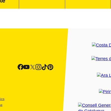
te
ics
me