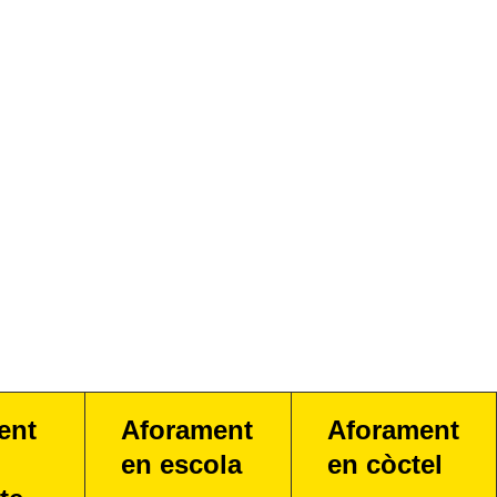
ent
Aforament
Aforament
en escola
en còctel