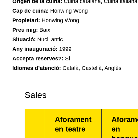
Origen de la cuina:
Cuina catalana, Cuina italiana
Cap de cuina:
Honwing Wong
Propietari:
Honwing Wong
Preu mig:
Baix
Situació:
Nucli antic
Any inauguració:
1999
Accepta reserves?:
Sí
Idiomes d’atenció:
Català, Castellà, Anglès
Sales
Aforament
Aforam
en teatre
en