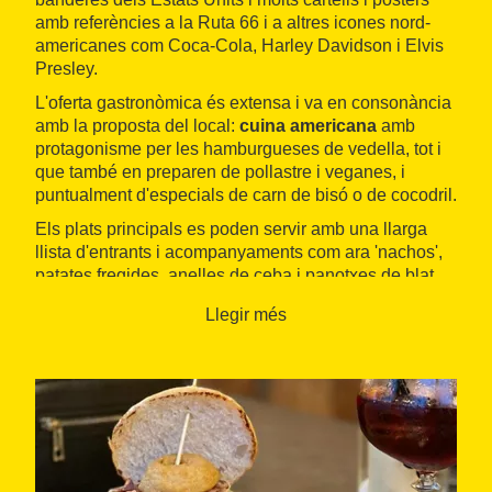
amb referències a la Ruta 66 i a altres icones nord-
americanes com Coca-Cola, Harley Davidson i Elvis
Presley.
L'oferta gastronòmica és extensa i va en consonància
amb la proposta del local:
cuina americana
amb
protagonisme per les hamburgueses de vedella, tot i
que també en preparen de pollastre i veganes, i
puntualment d'especials de carn de bisó o de cocodril.
Els plats principals es poden servir amb una llarga
llista d'entrants i acompanyaments com ara 'nachos',
patates fregides, anelles de ceba i panotxes de blat
de moro. També ofereix amanides, frankfurts,
Llegir més
sandvitxos, 'fajitas' i altres entrepans típics dels Estats
Units.