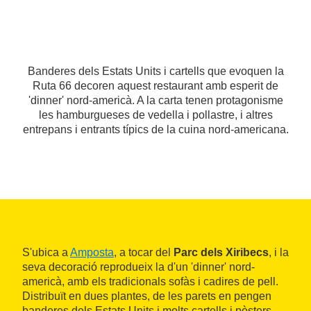
Banderes dels Estats Units i cartells que evoquen la
Ruta 66 decoren aquest restaurant amb esperit de
'dinner' nord-americà. A la carta tenen protagonisme
les hamburgueses de vedella i pollastre, i altres
entrepans i entrants típics de la cuina nord-americana.
S'ubica a
Amposta
, a tocar del
Parc dels Xiribecs
, i la
seva decoració reprodueix la d'un 'dinner' nord-
americà, amb els tradicionals sofàs i cadires de pell.
Distribuït en dues plantes, de les parets en pengen
banderes dels Estats Units i molts cartells i pòsters