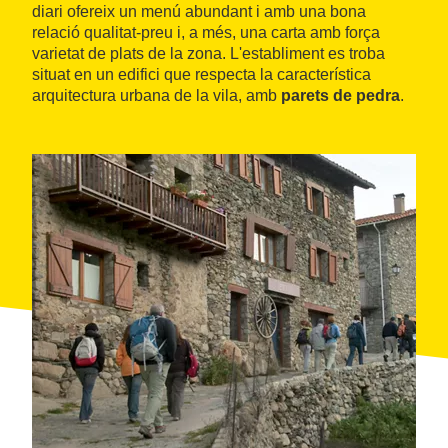
diari ofereix un menú abundant i amb una bona
relació qualitat-preu i, a més, una carta amb força
varietat de plats de la zona. L'establiment es troba
situat en un edifici que respecta la característica
arquitectura urbana de la vila, amb
parets de pedra
.