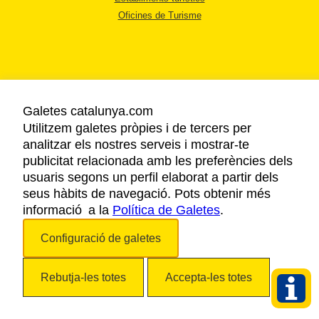
Oficines de Turisme
Galetes catalunya.com
AVÍS LEGAL
Utilitzem galetes pròpies i de tercers per
POLÍTICA DE PRIVACITAT
analitzar els nostres serveis i mostrar-te
COOKIES
publicitat relacionada amb les preferències dels
ACCESSIBILITAT
usuaris segons un perfil elaborat a partir dels
seus hàbits de navegació. Pots obtenir més
informació a la
Política de Galetes
.
Copyright © 2026. Agència Catalana de Turisme. Tots els drets reservats.
Configuració de galetes
Rebutja-les totes
Accepta-les totes