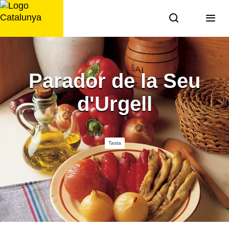
Saltar
al
contingut
Parador de la Seu
d'Urgell
Tasta