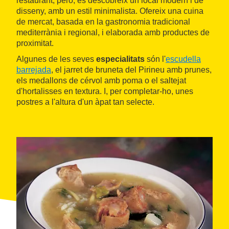
restaurant, però, es descobreix un local modern i de
disseny, amb un estil minimalista. Ofereix una cuina
de mercat, basada en la gastronomia tradicional
mediterrània i regional, i elaborada amb productes de
proximitat.
Algunes de les seves
especialitats
són l'
escudella
barrejada
, el jarret de bruneta del Pirineu amb prunes,
els medallons de cérvol amb poma o el saltejat
d'hortalisses en textura. I, per completar-ho, unes
postres a l'altura d'un àpat tan selecte.