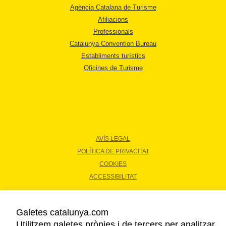
Agència Catalana de Turisme
Afiliacions
Professionals
Catalunya Convention Bureau
Establiments turístics
Oficines de Turisme
AVÍS LEGAL
POLÍTICA DE PRIVACITAT
COOKIES
ACCESSIBILITAT
Copyright © 2026. Agència Catalana de Turisme. Tots els drets reservats.
Galetes catalunya.com
Utilitzem galetes pròpies i de tercers per analitzar