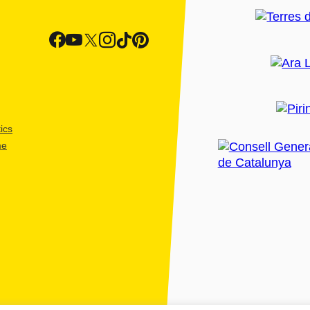
ics
me