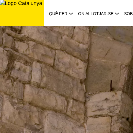
Saltar
al
QUÈ FER
ON ALLOTJAR-SE
SOB
contingut