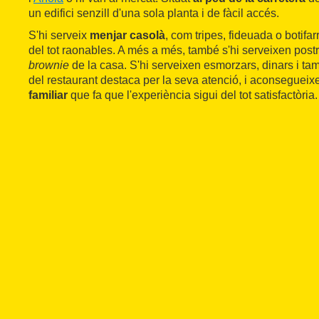
un edifici senzill d'una sola planta i de fàcil accés.
S'hi serveix
menjar casolà
, com tripes, fideuada o botifa
del tot raonables. A més a més, també s'hi serveixen post
brownie
de la casa. S'hi serveixen esmorzars, dinars i ta
del restaurant destaca per la seva atenció, i aconsegueix
familiar
que fa que l'experiència sigui del tot satisfactòria.