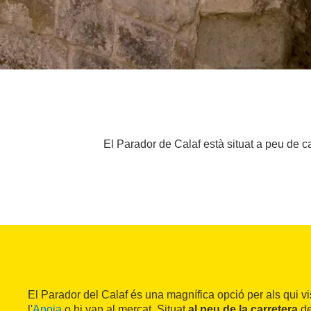
El Parador de Calaf està situat a peu de ca
El Parador del Calaf és una magnífica opció per als qui v
l'
Anoia
o hi van al mercat. Situat
al peu de la carretera
de