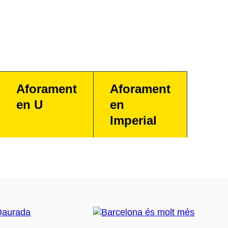
Aforament
Aforament
en U
en
Imperial