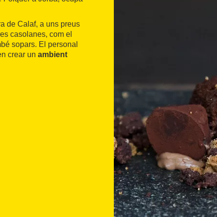
rra de Calaf, a uns preus
res casolanes, com el
mbé sopars. El personal
en crear un
ambient